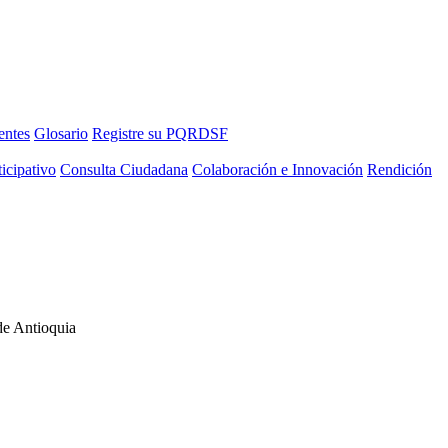
entes
Glosario
Registre su PQRDSF
icipativo
Consulta Ciudadana
Colaboración e Innovación
Rendición