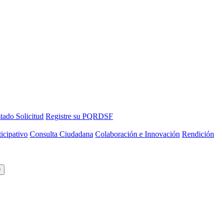
tado Solicitud
Registre su PQRDSF
icipativo
Consulta Ciudadana
Colaboración e Innovación
Rendición
O