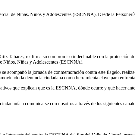
rcial de Niñas, Niños y Adolescentes (ESCNNA). Desde la Personería 
rtiz Tabares, reafirma su compromiso indeclinable con la protección de 
l de Niños, Niñas y Adolescentes (ESCNNA).
 se acompañó la jornada de conmemoración contra este flagelo, realizad
promoviendo la denuncia ciudadana como herramienta clave para enfrenta
mativos que explican qué es la ESCNNA, dónde ocurre y qué hacer ante 
iudadanía a comunicarse con nosotros a través de los siguientes canale
e Intersectorial contra la ESCNNA del Sur del Valle de Aburrá, espacio 