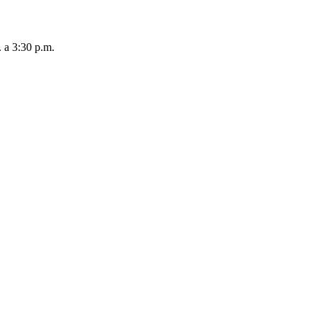
. a 3:30 p.m.