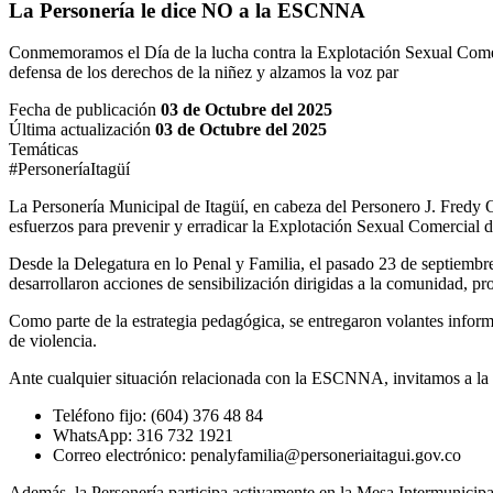
La Personería le dice NO a la ESCNNA
Conmemoramos el Día de la lucha contra la Explotación Sexual Come
defensa de los derechos de la niñez y alzamos la voz par
Fecha de publicación
03 de Octubre del 2025
Última actualización
03 de Octubre del 2025
Temáticas
#PersoneríaItagüí
La Personería Municipal de Itagüí, en cabeza del Personero J. Fredy O
esfuerzos para prevenir y erradicar la Explotación Sexual Comercia
Desde la Delegatura en lo Penal y Familia, el pasado 23 de septiembre
desarrollaron acciones de sensibilización dirigidas a la comunidad, 
Como parte de la estrategia pedagógica, se entregaron volantes infor
de violencia.
Ante cualquier situación relacionada con la ESCNNA, invitamos a la c
Teléfono fijo: (604) 376 48 84
WhatsApp: 316 732 1921
Correo electrónico: penalyfamilia@personeriaitagui.gov.co
Además, la Personería participa activamente en la Mesa Intermunicipal 