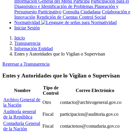
Información General del Menú Participa
Participación para el
Diagnóstico e Identificación de Problemas
Planeación y
Presupuesto Participativo
Consulta Ciudadana
Colaboración e
Innovación
Rendición de Cuentas
Control Social
Normatividad
Iniciar Sesión
Inicio
Transparencia
Información Entidad
Entes y Autoridades que lo Vigilan o Supervisan
Regresar a Transparencia
Entes y Autoridades que lo Vigilan o Supervisan
Tipo de
Nombre
Correo Electrónico
Control
Archivo General de
Otro
contacto@archivogeneral.gov.co
la Nación
Auditoría general
Fiscal
participacion@auditoria.gov.co
de la República
Contaduría General
Fiscal
contactenos@contaduria.gov.co
de la Nación