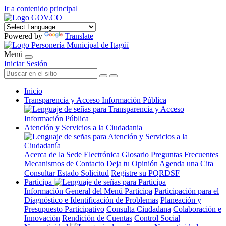
Ir a contenido principal
Powered by
Translate
Menú
Iniciar Sesión
Inicio
Transparencia y Acceso Información Pública
Atención y Servicios a la Ciudadania
Acerca de la Sede Electrónica
Glosario
Preguntas Frecuentes
Mecanismos de Contacto
Deja tu Opinión
Agenda una Cita
Consultar Estado Solicitud
Registre su PQRDSF
Participa
Información General del Menú Participa
Participación para el
Diagnóstico e Identificación de Problemas
Planeación y
Presupuesto Participativo
Consulta Ciudadana
Colaboración e
Innovación
Rendición de Cuentas
Control Social