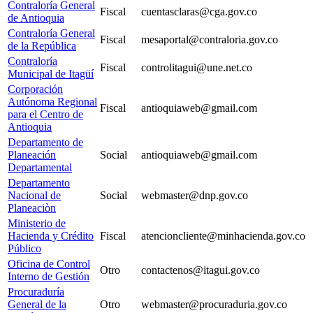
Contraloría General
Fiscal
cuentasclaras@cga.gov.co
de Antioquia
Contraloría General
Fiscal
mesaportal@contraloria.gov.co
de la República
Contraloría
Fiscal
controlitagui@une.net.co
Municipal de Itagüí
Corporación
Autónoma Regional
Fiscal
antioquiaweb@gmail.com
para el Centro de
Antioquia
Departamento de
Planeación
Social
antioquiaweb@gmail.com
Departamental
Departamento
Nacional de
Social
webmaster@dnp.gov.co
Planeaciòn
Ministerio de
Hacienda y Crédito
Fiscal
atencioncliente@minhacienda.gov.co
Público
Oficina de Control
Otro
contactenos@itagui.gov.co
Interno de Gestión
Procuraduría
General de la
Otro
webmaster@procuraduria.gov.co