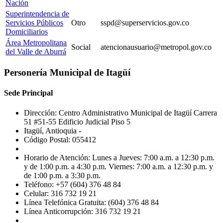
Nación
Superintendencia de
Servicios Públicos
Otro
sspd@superservicios.gov.co
Domiciliarios
Área Metropolitana
Social
atencionausuario@metropol.gov.co
del Valle de Aburrá
Personería Municipal de Itagüí
Sede Principal
Dirección: Centro Administrativo Municipal de Itagüí Carrera
51 #51-55 Edificio Judicial Piso 5
Itagüí, Antioquia -
Código Postal: 055412
Horario de Atención: Lunes a Jueves: 7:00 a.m. a 12:30 p.m.
y de 1:00 p.m. a 4:30 p.m. Viernes: 7:00 a.m. a 12:30 p.m. y
de 1:00 p.m. a 3:30 p.m.
Teléfono: +57 (604) 376 48 84
Celular: 316 732 19 21
Línea Telefónica Gratuita: (604) 376 48 84
Línea Anticorrupción: 316 732 19 21