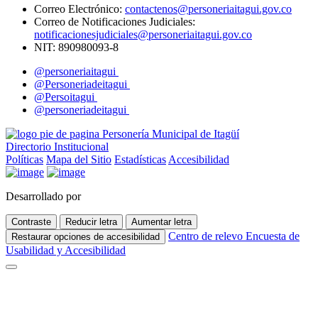
Correo Electrónico:
contactenos@personeriaitagui.gov.co
Correo de Notificaciones Judiciales:
notificacionesjudiciales@personeriaitagui.gov.co
NIT: 890980093-8
@personeriaitagui
@Personeriadeitagui
@Persoitagui
@personeriadeitagui
Directorio Institucional
Políticas
Mapa del Sitio
Estadísticas
Accesibilidad
Desarrollado por
Contraste
Reducir letra
Aumentar letra
Centro de relevo
Encuesta de
Restaurar opciones de accesibilidad
Usabilidad y Accesibilidad