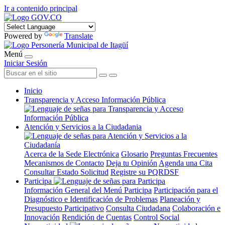
Ir a contenido principal
Powered by
Translate
Menú
Iniciar Sesión
Inicio
Transparencia y Acceso Información Pública
Atención y Servicios a la Ciudadania
Acerca de la Sede Electrónica
Glosario
Preguntas Frecuentes
Mecanismos de Contacto
Deja tu Opinión
Agenda una Cita
Consultar Estado Solicitud
Registre su PQRDSF
Participa
Información General del Menú Participa
Participación para el
Diagnóstico e Identificación de Problemas
Planeación y
Presupuesto Participativo
Consulta Ciudadana
Colaboración e
Innovación
Rendición de Cuentas
Control Social