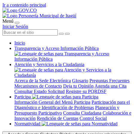
Ir a contenido principal
Menú
Iniciar Sesión
Inicio
Transparencia y Acceso Información Pública
Atención y Servicios a la Ciudadania
Acerca de la Sede Electrónica
Glosario
Preguntas Frecuentes
Mecanismos de Contacto
Deja tu Opinión
Agenda una Cita
Consultar Estado Solicitud
Registre su PQRDSF
Participa
Información General del Menú Participa
Participación para el
Diagnóstico e Identificación de Problemas
Planeación y
Presupuesto Participativo
Consulta Ciudadana
Colaboración e
Innovación
Rendición de Cuentas
Control Social
Normatividad